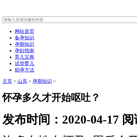
网站首页
备孕知识
孕期知识
孕妇指南
育儿宝典
试管婴儿
助孕方法
主页
>
山东
>
孕期知识
>
怀孕多久才开始呕吐？
发布时间：2020-04-17
阅