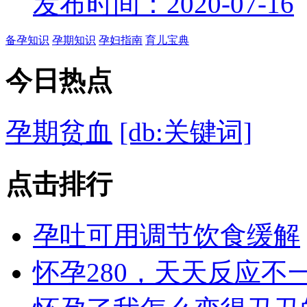
发布时间：2020-07-16
备孕知识
孕期知识
孕妇指南
育儿宝典
今日
热点
孕期贫血
[db:关键词]
点击
排行
孕吐可用调节饮食缓解
怀孕280，天天反应不